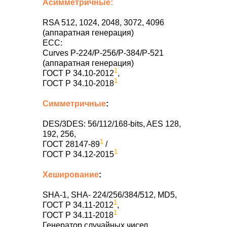
Асимметричные:
RSA 512, 1024, 2048, 3072, 4096
(аппаратная генерация)
ECC:
Curves P-224/P-256/P-384/P-521
(аппаратная генерация)
1
ГОСТ Р 34.10-2012
,
1
ГОСТ Р 34.10-2018
Симметричные
:
DES/3DES: 56/112/168-bits, AES 128,
192, 256,
1
ГОСТ 28147-89
/
1
ГОСТ Р 34.12-2015
Хеширование
:
SHA-1, SHA- 224/256/384/512, MD5,
1
ГОСТ Р 34.11-2012
,
1
ГОСТ Р 34.11-2018
Генератор случайных чисел