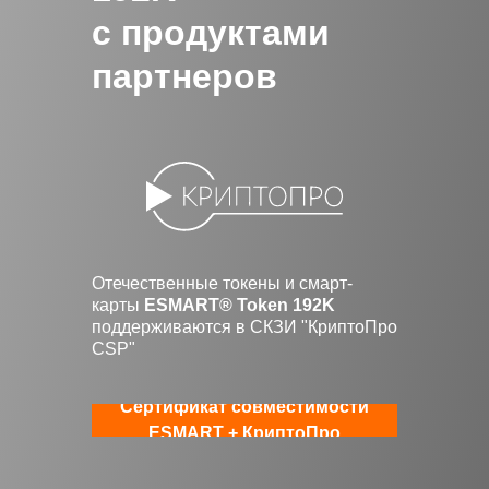
с продуктами
Рекомендован
партнеров
Госуслугами
Отечественные токены и смарт-
карты
ESMART® Token 192K
поддерживаются в СКЗИ "КриптоПро
CSP"
Сертификат совместимости
ESMART + КриптоПро