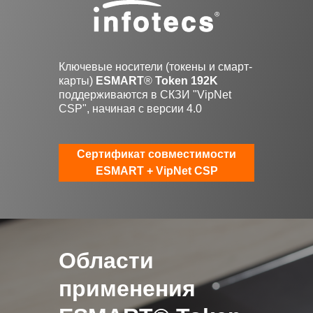
Ключевые носители (токены и смарт-
карты)
ESMART
®
Token 192K
поддерживаются в СКЗИ "VipNet
CSP", начиная с версии 4.0
Сертификат совместимости
ESMART + VipNet CSP
Области
применения