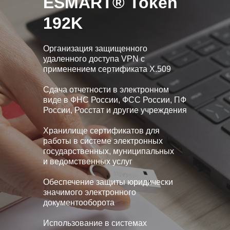
ESMART® Token
192K
Организация защищенного
удаленного доступа VPN с
применением сертификата X.509
Сдача отчетности в электронном
виде в ФНС России, ФСС России, ПФ
России, Росстат и другие учреждения
Хранилище сертификатов для
работы в системе электронных
государственных, муниципальных
и ведомственных услуг
Обеспечение защиты юридически
значимого электронного
документооборота
Использование в системах