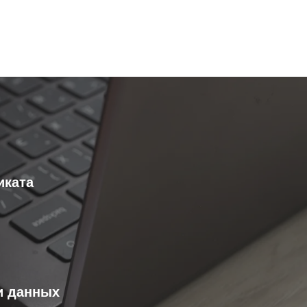
:
иката
и данных