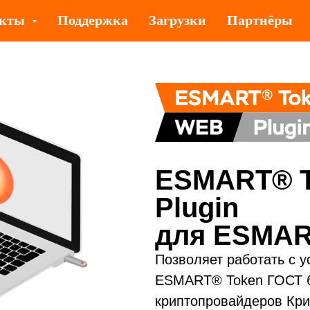
укты
Поддержка
Загрузки
Партнёры
ESMART® 
Plugin
для ESMAR
Позволяет работать с 
ESMART® Token ГОСТ б
криптопровайдеров Кри