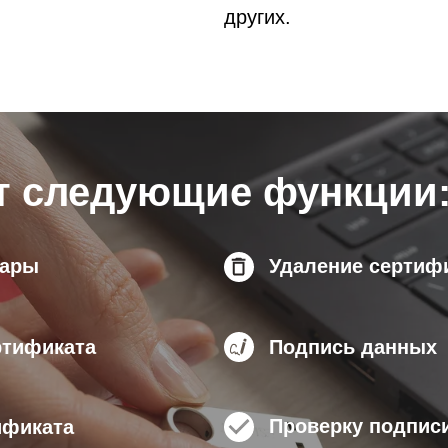
других.
т следующие функции
пары
Удаление сертиф
ртификата
Подпись данных
Проверку подпис
ификата